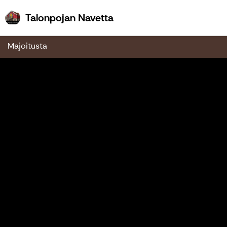
Talonpojan Navetta
Talonpojan Navetta
Majoitusta
Edellinen
Seu