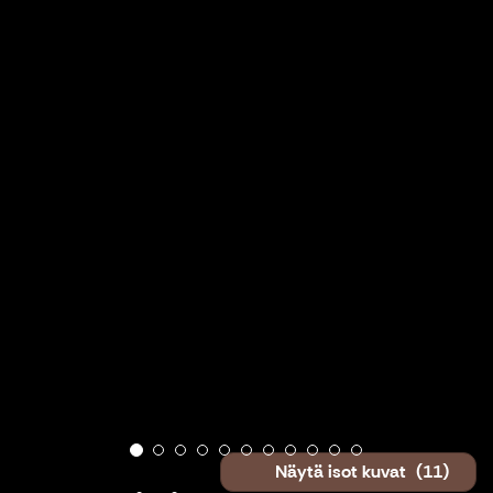
Näytä isot kuvat
(11)